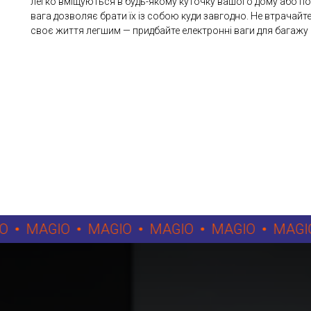
легко вміщуються в будь-якому куточку вашого дому або под
вага дозволяє брати їх із собою куди завгодно. Не втрачай
своє життя легшим — придбайте електронні ваги для багажу в
MAGIO
MAGIO
MAGIO
MAGIO
MAGIO