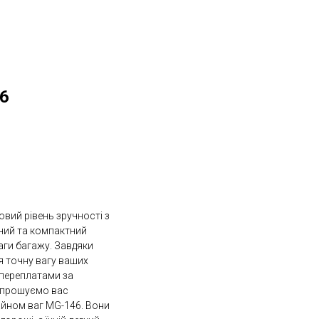
46
овий рівень зручності з
ний та компактний
аги багажу. Завдяки
я точну вагу ваших
 переплатами за
Запрошуємо вас
йном ваг MG-146. Вони