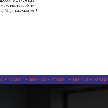
орожі, а їхній легкий
те можливість зробити
ід Magio вже сьогодні!
MAGIO
MAGIO
MAGIO
MAGIO
MAGIO