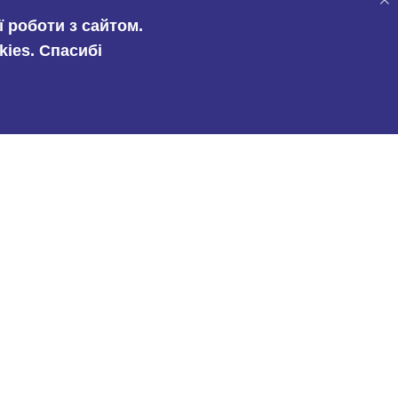
 роботи з сайтом.
kies. Спасибі
Вид співпраці ?
Дропшипінг
Оптова закупівля
Відправляючи свої дані Ви
погоджуєтеся з
Політикою
Конфіденційності
.
Залишити заявку
«MAGIO»