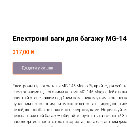
Електронні ваги для багажу MG-1
317,00
₴
Додати у кошик
Електронні підлогові ваги MG-146 Magio Відкрийте для себе н
електронними підлоговими вагами MG-146 Magio! Цей стиль
пристрій стане вашим надійним помічником у вимірюванні в
сучасним технологіям, ви зможете легко та швидко дізнатис
речей, що особливо важливо перед поїздками. Не ризикуйте
перевантажений багаж — обирайте зручність та точність! 
насолодитися простотою використання та елегантним диза