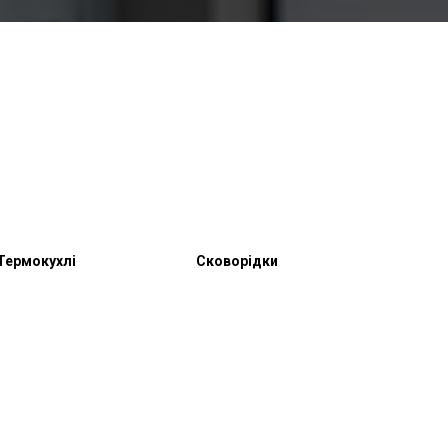
Термокухлі
Сковорідки