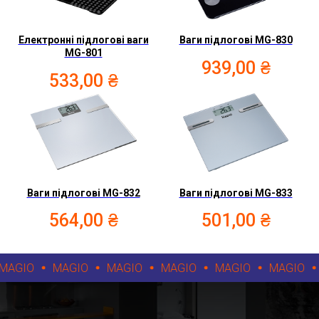
Електронні підлогові ваги
Ваги підлогові MG-830
MG-801
939,00
₴
533,00
₴
Ваги підлогові MG-832
Ваги підлогові MG-833
564,00
₴
501,00
₴
AGIO
MAGIO
MAGIO
MAGIO
MAGIO
MAGIO
M