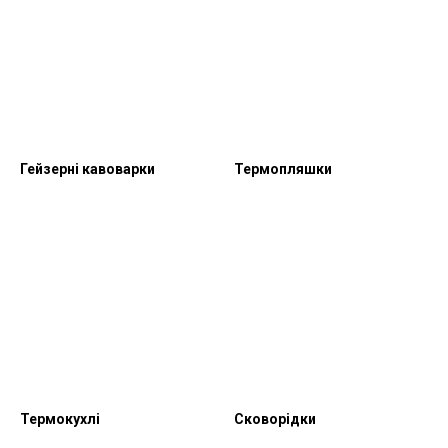
Гейзерні кавоварки
Термопляшки
Термокухлі
Сковорідки