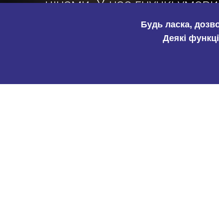
цінами. У нас гнучкі умови
Будь ласка, дозв
Деякі функці