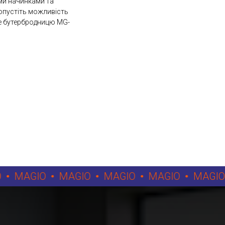
ими начинками та
ропустіть можливість
те бутербродницю MG-
MAGIO
MAGIO
MAGIO
MAGIO
MAGIO