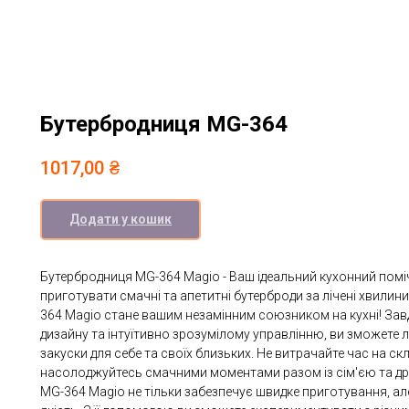
Бутербродниця MG-364
1017,00
₴
Додати у кошик
Бутербродниця MG-364 Magio - Ваш ідеальний кухонний помі
приготувати смачні та апетитні бутерброди за лічені хвилин
364 Magio стане вашим незамінним союзником на кухні! За
дизайну та інтуїтивно зрозумілому управлінню, ви зможете 
закуски для себе та своїх близьких. Не витрачайте час на ск
насолоджуйтесь смачними моментами разом із сім'єю та д
MG-364 Magio не тільки забезпечує швидке приготування, але