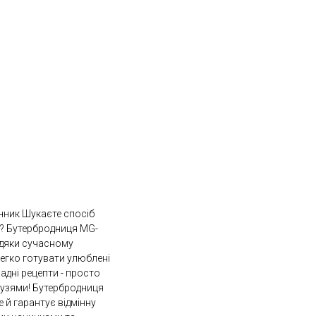
чник Шукаєте спосіб
и? Бутербродниця MG-
вдяки сучасному
легко готувати улюблені
ладні рецепти - просто
рузями! Бутербродниця
 й гарантує відмінну