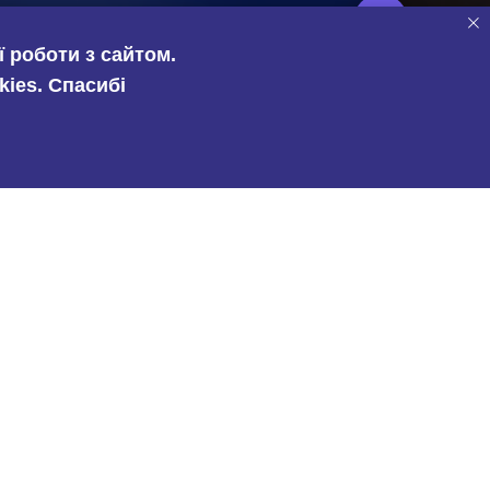
+380
 роботи з сайтом.
kies. Спасибі
Вид співпраці ?
Дропшипінг
Оптова закупівля
Відправляючи свої дані Ви
погоджуєтеся з
Політикою
Конфіденційності
.
Залишити заявку
«MAGIO»