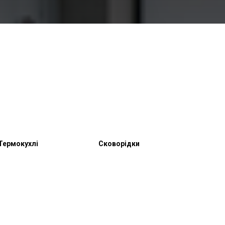
Термокухлі
Сковорідки