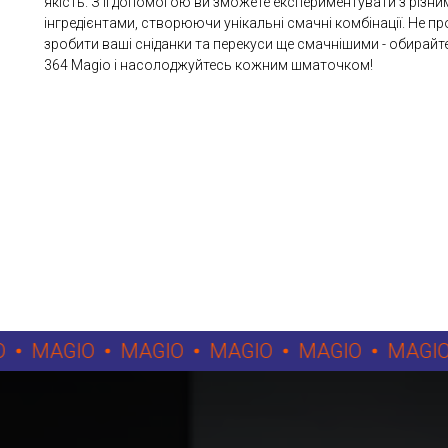
якість. З її допомогою ви зможете експериментувати з різн
інгредієнтами, створюючи унікальні смачні комбінації. Не п
зробити ваші сніданки та перекуси ще смачнішими - обирай
364 Magio і насолоджуйтесь кожним шматочком!
MAGIO
MAGIO
MAGIO
MAGIO
MAGIO