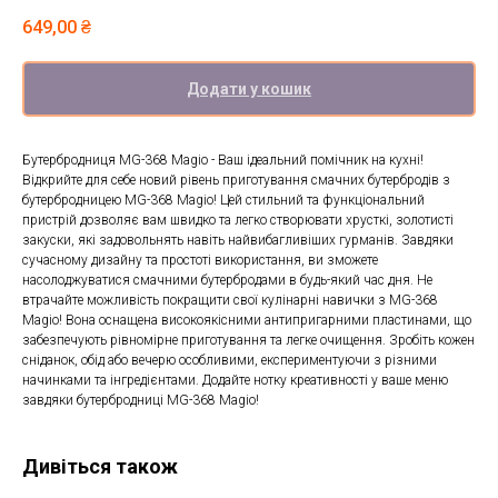
649,00
₴
Додати у кошик
Бутербродниця MG-368 Magio - Ваш ідеальний помічник на кухні!
Відкрийте для себе новий рівень приготування смачних бутербродів з
бутербродницею MG-368 Magio! Цей стильний та функціональний
пристрій дозволяє вам швидко та легко створювати хрусткі, золотисті
закуски, які задовольнять навіть найвибагливіших гурманів. Завдяки
сучасному дизайну та простоті використання, ви зможете
насолоджуватися смачними бутербродами в будь-який час дня. Не
втрачайте можливість покращити свої кулінарні навички з MG-368
Magio! Вона оснащена високоякісними антипригарними пластинами, що
забезпечують рівномірне приготування та легке очищення. Зробіть кожен
сніданок, обід або вечерю особливими, експериментуючи з різними
начинками та інгредієнтами. Додайте нотку креативності у ваше меню
завдяки бутербродниці MG-368 Magio!
Дивіться також