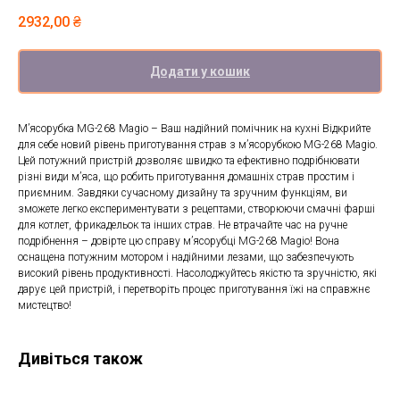
2932,00
₴
Додати у кошик
М’ясорубка MG-268 Magio – Ваш надійний помічник на кухні Відкрийте
для себе новий рівень приготування страв з м’ясорубкою MG-268 Magio.
Цей потужний пристрій дозволяє швидко та ефективно подрібнювати
різні види м’яса, що робить приготування домашніх страв простим і
приємним. Завдяки сучасному дизайну та зручним функціям, ви
зможете легко експериментувати з рецептами, створюючи смачні фарші
для котлет, фрикадельок та інших страв. Не втрачайте час на ручне
подрібнення – довірте цю справу м’ясорубці MG-268 Magio! Вона
оснащена потужним мотором і надійними лезами, що забезпечують
високий рівень продуктивності. Насолоджуйтесь якістю та зручністю, які
дарує цей пристрій, і перетворіть процес приготування їжі на справжнє
мистецтво!
Дивіться також