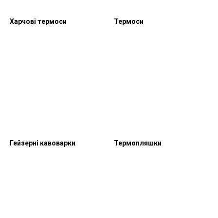
Харчові термоси
Термоси
Гейзерні кавоварки
Термопляшки