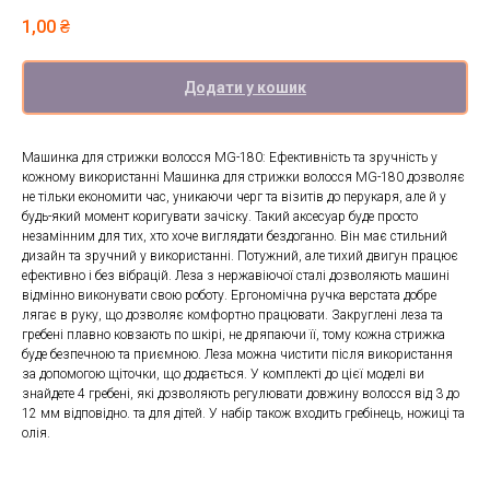
1,00
₴
Додати у кошик
Машинка для стрижки волосся MG-180: Ефективність та зручність у
кожному використанні Машинка для стрижки волосся MG-180 дозволяє
не тільки економити час, уникаючи черг та візитів до перукаря, але й у
будь-який момент коригувати зачіску. Такий аксесуар буде просто
незамінним для тих, хто хоче виглядати бездоганно. Він має стильний
дизайн та зручний у використанні. Потужний, але тихий двигун працює
ефективно і без вібрацій. Леза з нержавіючої сталі дозволяють машині
відмінно виконувати свою роботу. Ергономічна ручка верстата добре
лягає в руку, що дозволяє комфортно працювати. Закруглені леза та
гребені плавно ковзають по шкірі, не дряпаючи її, тому кожна стрижка
буде безпечною та приємною. Леза можна чистити після використання
за допомогою щіточки, що додається. У комплекті до цієї моделі ви
знайдете 4 гребені, які дозволяють регулювати довжину волосся від 3 до
12 мм відповідно. та для дітей. У набір також входить гребінець, ножиці та
олія.