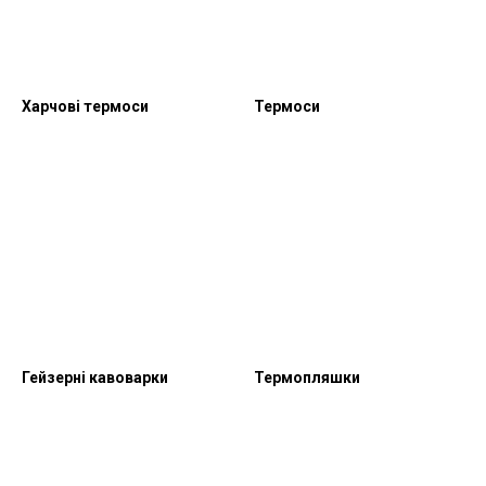
Харчові термоси
Термоси
Гейзерні кавоварки
Термопляшки