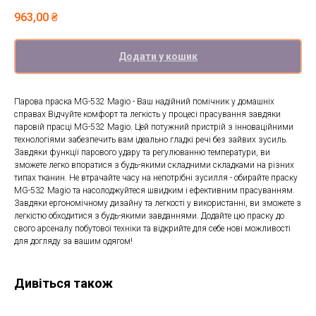
963,00
₴
Додати у кошик
Парова праска MG-532 Magio - Ваш надійний помічник у домашніх
справах Відчуйте комфорт та легкість у процесі прасування завдяки
паровій прасці MG-532 Magio. Цей потужний пристрій з інноваційними
технологіями забезпечить вам ідеально гладкі речі без зайвих зусиль.
Завдяки функції парового удару та регулюванню температури, ви
зможете легко впоратися з будь-якими складними складками на різних
типах тканин. Не втрачайте часу на непотрібні зусилля - обирайте праску
MG-532 Magio та насолоджуйтеся швидким і ефективним прасуванням.
Завдяки ергономічному дизайну та легкості у використанні, ви зможете з
легкістю обходитися з будь-якими завданнями. Додайте цю праску до
свого арсеналу побутової техніки та відкрийте для себе нові можливості
для догляду за вашим одягом!
Дивіться також