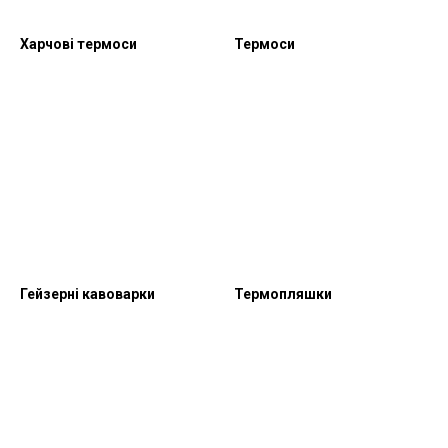
Харчові термоси
Термоси
Гейзерні кавоварки
Термопляшки