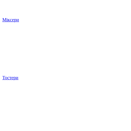
Міксери
Тостери