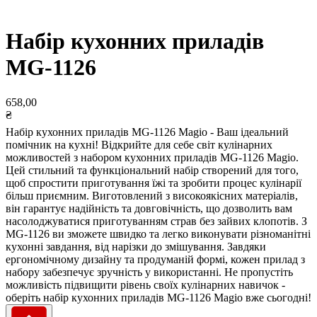
Набір кухонних приладів
MG-1126
ОПЛАТА
658,00
₴
Набір кухонних приладів MG-1126 Magio - Ваш ідеальний
помічник на кухні! Відкрийте для себе світ кулінарних
можливостей з набором кухонних приладів MG-1126 Magio.
ВІДЕО
Цей стильний та функціональний набір створений для того,
+38 (068) 398 09 18
щоб спростити приготування їжі та зробити процес кулінарії
більш приємним. Виготовлений з високоякісних матеріалів,
він гарантує надійність та довговічність, що дозволить вам
насолоджуватися приготуванням страв без зайвих клопотів. З
MG-1126 ви зможете швидко та легко виконувати різноманітні
кухонні завдання, від нарізки до змішування. Завдяки
ергономічному дизайну та продуманій формі, кожен прилад з
набору забезпечує зручність у використанні. Не пропустіть
можливість підвищити рівень своїх кулінарних навичок -
оберіть набір кухонних приладів MG-1126 Magio вже сьогодні!