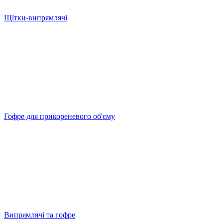
Щітки-випрямлячі
Гофре для прикореневого об'єму
Випрямлячі та гофре