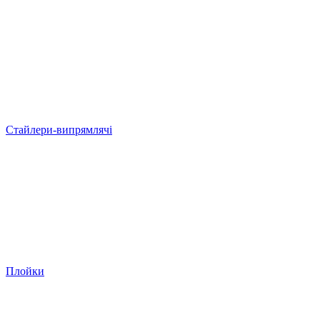
Стайлери-випрямлячі
Плойки