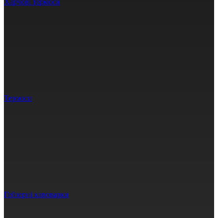
Харчові термоси
Термоси
Гейзерні кавоварки