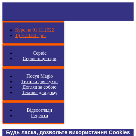
Курс на 01.11.2022
1$ = 40.80 грн.
Сервіс
Сервісні центри
Посуд Magio
Техніка для кухні
Догляд за собою
Техніка для дому
Відеоогляди
Рецепти
Будь ласка, дозвольте використання Cookies