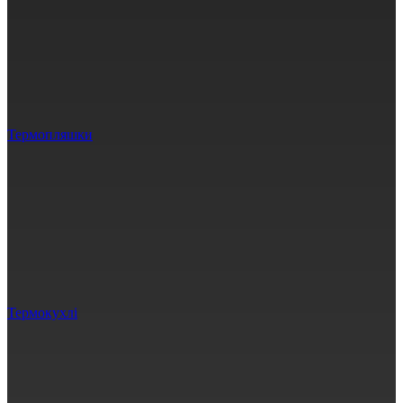
Термопляшки
Термокухлі