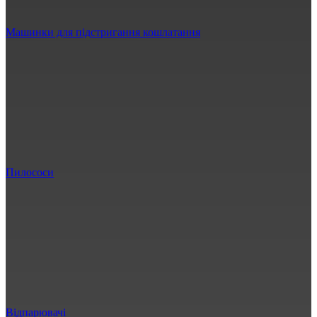
Машинки для підстригання кошлатання
Пилососи
Відпарювачі